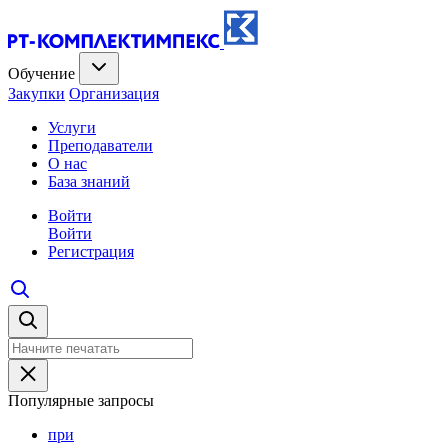
Обучение
Закупки
Организация
Услуги
Преподаватели
О нас
База знаний
Войти
Войти
Регистрация
Популярные запросы
при