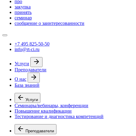
про
закупка
принять
семинар
сообщение о заинтересованности
+7 495 825-50-50
info@rt-ci.ru
Услуги
Преподаватели
О нас
База знаний
Услуги
Семинары/вебинары, конференции
Повышение квалификации
Тестирование и диагностика компетенций
Преподаватели