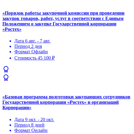
«Порядок рaботы закупочной комиссии при проведении
закупок товаров, работ, услуг в соответствии с Единым
Положением о закупке Государственной корпорации
«Ростех»
Дата
6 авг. - 7 авг.
Период
2 дня
Формат
Офлайн
Стоимость
45 100 ₽
«Базовая программа подготовки закупающих сотрудников
Государственной корпорации «Ростех» и организаций
Корпорации»
Дата
9 окт. - 20 окт.
Период
8 дней
Формат
Онлайн