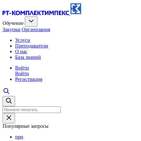
Обучение
Закупки
Организация
Услуги
Преподаватели
О нас
База знаний
Войти
Войти
Регистрация
Популярные запросы
при