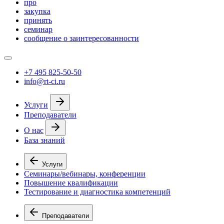
про
закупка
принять
семинар
сообщение о заинтересованности
+7 495 825-50-50
info@rt-ci.ru
Услуги
Преподаватели
О нас
База знаний
Услуги
Семинары/вебинары, конференции
Повышение квалификации
Тестирование и диагностика компетенций
Преподаватели