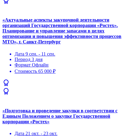
«Актуальные аспекты закупочной деятельности
организаций Государственной корпорации «Ростех».
Планирование и управление запасами в целях
оптимизации и повышения эффективности процессов
МТО», г. Санкт-Петербург
Дата
9 сен. - 11 сен.
Период
3 дня
Формат
Офлайн
Стоимость
65 000 ₽
«Подготовка и проведение закупки в соответствии с
Единым Положением о закупке Государственной
корпорации «Ростех»
Дата
21 окт. - 23 окт.