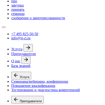
про
закупка
принять
семинар
сообщение о заинтересованности
+7 495 825-50-50
info@rt-ci.ru
Услуги
Преподаватели
О нас
База знаний
Услуги
Семинары/вебинары, конференции
Повышение квалификации
Тестирование и диагностика компетенций
Преподаватели