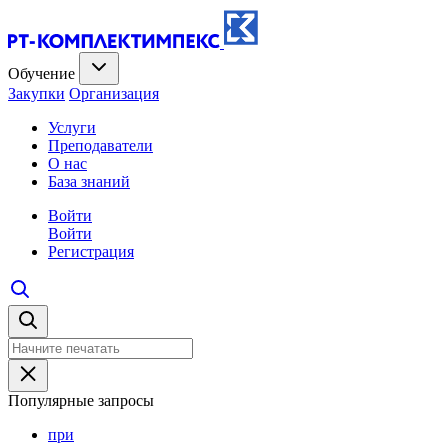
Обучение
Закупки
Организация
Услуги
Преподаватели
О нас
База знаний
Войти
Войти
Регистрация
Популярные запросы
при