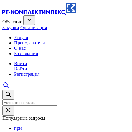
Обучение
Закупки
Организация
Услуги
Преподаватели
О нас
База знаний
Войти
Войти
Регистрация
Популярные запросы
при