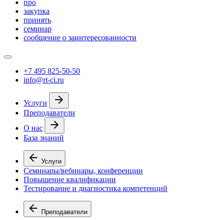
про
закупка
принять
семинар
сообщение о заинтересованности
+7 495 825-50-50
info@rt-ci.ru
Услуги
Преподаватели
О нас
База знаний
Услуги
Семинары/вебинары, конференции
Повышение квалификации
Тестирование и диагностика компетенций
Преподаватели