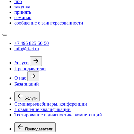
про
закупка
принять
семинар
сообщение о заинтересованности
+7 495 825-50-50
info@rt-ci.ru
Услуги
Преподаватели
О нас
База знаний
Услуги
Семинары/вебинары, конференции
Повышение квалификации
Тестирование и диагностика компетенций
Преподаватели