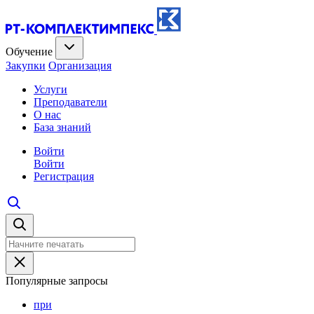
Обучение
Закупки
Организация
Услуги
Преподаватели
О нас
База знаний
Войти
Войти
Регистрация
Популярные запросы
при